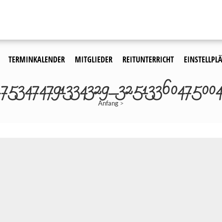
TERMINKALENDER
MITGLIEDER
REITUNTERRICHT
EINSTELLPLÄ
1753474791334329_32513360475004
Anfang
>