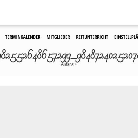
TERMINKALENDER
MITGLIEDER
REITUNTERRICHT
EINSTELLPLÄ
982552648657299_9848724025207
Anfang
>