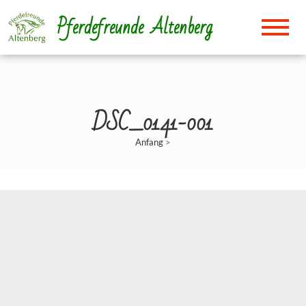
Direkt
Pferdefreunde Altenberg
zum
Inhalt
DSC_0141-001
Anfang
>