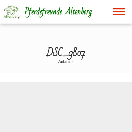
Direkt
Pferdefreunde Altenberg
zum
Inhalt
DSC_9807
Anfang
>