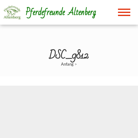
Direkt
Pferdefreunde Altenberg
zum
Inhalt
DSC_9812
Anfang
>