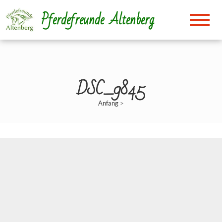
Direkt
Pferdefreunde Altenberg
zum
Inhalt
DSC_9845
Anfang
>