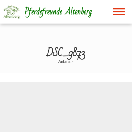
Direkt
Pferdefreunde Altenberg
zum
Inhalt
DSC_9873
Anfang
>