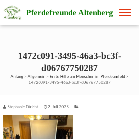
Direkt
Pferdefreunde Altenberg
zum
Inhalt
1472c091-3495-46a3-bc3f-
d06767750287
Anfang
>
Allgemein
>
Erste Hilfe am Menschen im Pferdeumfeld
>
1472c091-3495-46a3-bc3f-d06767750287
Stephanie Füricht
2. Juli 2025