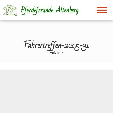
Direkt
Pferdefreunde Altenberg
zum
Inhalt
Fahrertreffen-2015-31
Anfang
>