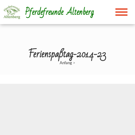
Direkt
Pferdefreunde Altenberg
zum
Inhalt
Ferienspaßtag-2014-23
Anfang
>