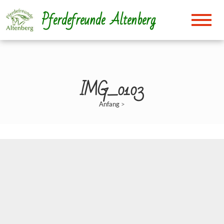
Direkt
Pferdefreunde Altenberg
zum
Inhalt
IMG_0103
Anfang
>