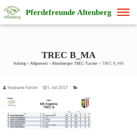
Direkt
Pferdefreunde Altenberg
zum
Inhalt
TREC B_MA
Anfang
>
Allgemein
>
Altenberger TREC-Turnier
>
TREC B_MA
Stephanie Füricht
5. Juli 2017