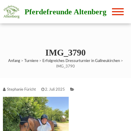
Direkt
Pferdefreunde Altenberg
zum
Inhalt
IMG_3790
Anfang
>
Turniere
>
Erfolgreiches Dressurturnier in Gallneukirchen
>
IMG_3790
Stephanie Füricht
2. Juli 2025